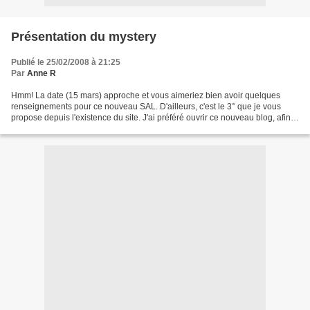
Présentation du mystery
Publié le 25/02/2008 à 21:25
Par
Anne R
Hmm! La date (15 mars) approche et vous aimeriez bien avoir quelques
renseignements pour ce nouveau SAL. D'ailleurs, c'est le 3° que je vous
propose depuis l'existence du site. J'ai préféré ouvrir ce nouveau blog, afin
que vous puissiez y trouver toutes...