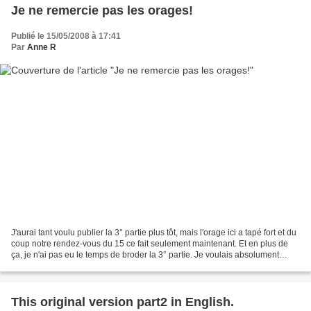
Je ne remercie pas les orages!
Publié le 15/05/2008 à 17:41
Par
Anne R
J'aurai tant voulu publier la 3° partie plus tôt, mais l'orage ici a tapé fort et du
coup notre rendez-vous du 15 ce fait seulement maintenant. Et en plus de
ça, je n'ai pas eu le temps de broder la 3° partie. Je voulais absolument
terminer une nouveauté...
This original version part2 in English.