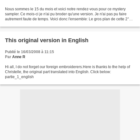
Nous sommes le 15 du mois et voici notre rendez-vous pour ce mystery
sampler. Ce mois-ci je n'ai pu broder qu'une version. Je n'ai pas pu faire
autrement faute de temps. Voici donc l'ensemble: Le gros plan de cette 2°
partie: Voici donc la partie 2, version...
This original version in English
Publié le 16/03/2008 à 11:15
Par
Anne R
Hi all, I do not forget our foreign embroiderers.Here is thanks to the help of
Christelle, the original part translated into English. Click below:
partie_1_english