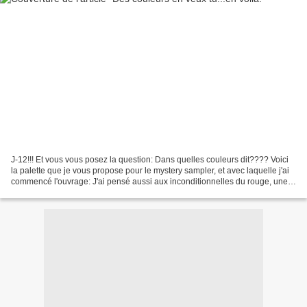
J-12!!! Et vous vous posez la question: Dans quelles couleurs dit???? Voici
la palette que je vous propose pour le mystery sampler, et avec laquelle j'ai
commencé l'ouvrage: J'ai pensé aussi aux inconditionnelles du rouge, une
palette pour vous: Alors...