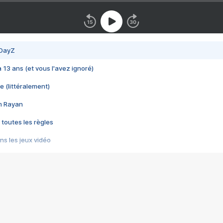
 DayZ
 a 13 ans (et vous l'avez ignoré)
e (littéralement)
im Rayan
 toutes les règles
s les jeux vidéo
us choquant de Rockstar ? - Le scandale BULLY
e plus moche de Steam
du RÊVE tourne au CAUCHEMAR
pendant 8 heures