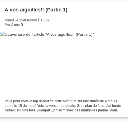
A vos aiguilles!! (Partie 1)
Publié le 15/03/2008 à 13:57
Par
Anne R
Voilà pour vous le top départ de cette aventure sur une durée de 4 mois (1
partie le 15 du mois) Voici la version originale: Gros plan de face. J'ai brodé
celui-ci sur une toile Zweigart 12 fils/cm avec des marbrures parme. Pour
télécharger le fichier,...